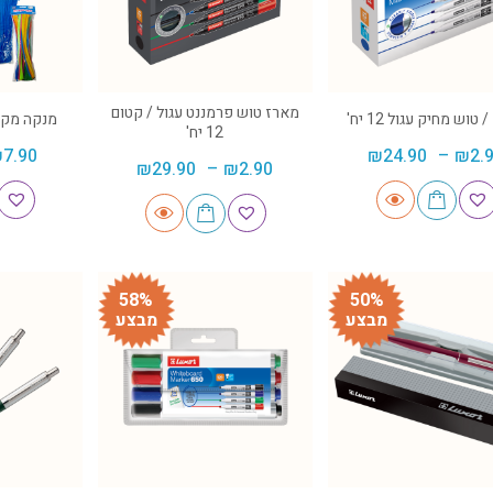
מארז טוש פרמננט עגול / קטום
טוש מחיק עגול 12 יח'
מנקה מקט
12 יח'
₪
7.90
₪
24.90
–
₪
2.
₪
29.90
–
₪
2.90
58%
50%
מבצע
מבצע