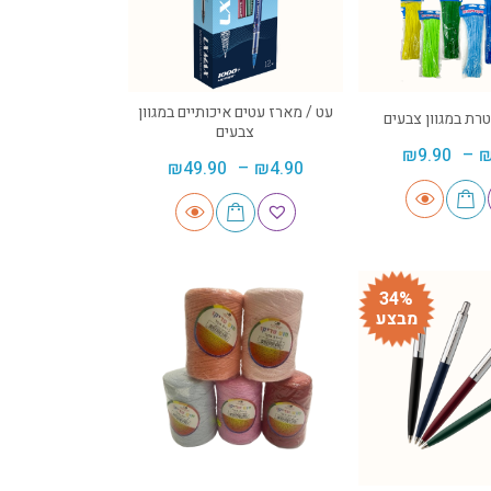
עט / מארז עטים איכותיים במגוון
רת במגוון צבעים
צבעים
₪
9.90
–
₪
49.90
–
₪
4.90
34%
מבצע