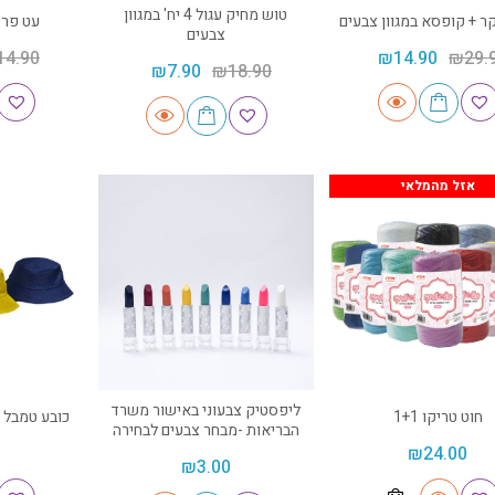
טוש מחיק עגול 4 יח' במגוון
ר + קופסא במגוון צבעים
עט פרק
צבעים
14.90
₪
14.90
₪
29.
₪
7.90
₪
18.90
אזל מהמלאי
ליפסטיק צבעוני באישור משרד
חוט טריקו 1+1
כובע טמבל מ
הבריאות -מבחר צבעים לבחירה
₪
24.00
₪
3.00