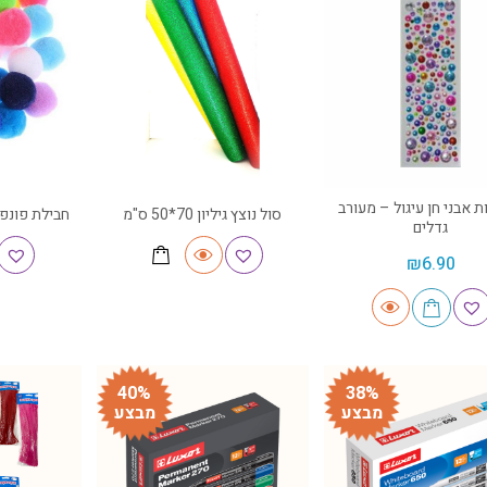
 אבני חן עיגול – מעורב
סול נוצץ גיליון 70*50 ס"מ
חבילת פונפונים
גדלים
₪
6.90
40%
38%
מבצע
מבצע