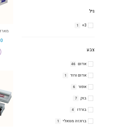
גיל
3+
1
מארז / 
90
צבע
אדום
46
אדום ורוד
1
אפור
6
בוק
7
בורדו
4
ברונזה מטאלי
1