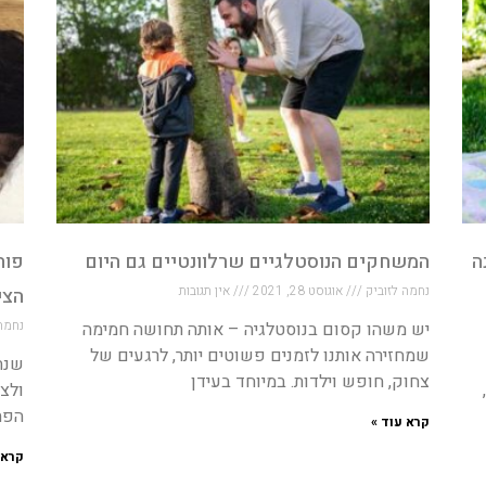
ה
המשחקים הנוסטלגיים שרלוונטיים גם היום
פות
נחמה לזוביק
אוגוסט 28, 2021
אין תגובות
הצי
נחמה
יש משהו קסום בנוסטלגיה – אותה תחושה חמימה
שמחזירה אותנו לזמנים פשוטים יותר, לרגעים של
שנת
צחוק, חופש וילדות. במיוחד בעידן
ולצע
הפת
קרא עוד »
קרא 