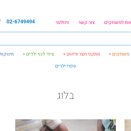
02-6749494
אות למשחקים
צור קשר
ניוזלטר
משחקים
מתקני חצר וריהוט
ציוד לגני ילדים
תינוקות
ספרי ילדים
בלוג