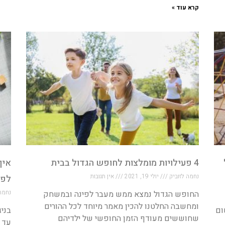
קרא עוד »
4 פעילויות מומלצות לחופש הגדול בבית
איך
נחמה לזוביק
יולי 19, 2021
אין תגובות
לפע
נחמה
החופש הגדול נמצא ממש מעבר לפינה ובמשחק
ומחשבה החלטנו להכין מאמר מיוחד לכל ההורים
ום
בניג
שחוששים מעודף הזמן החופשי של ילדיהם
עד ג