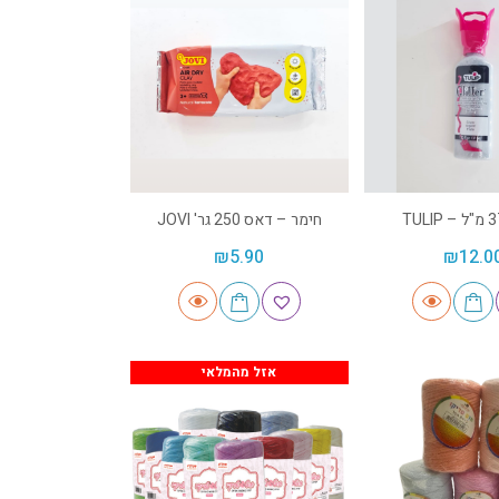
חימר – דאס 250 גר' JOVI
₪
5.90
₪
12.0
אזל מהמלאי