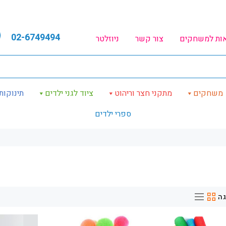
02-6749494
אות למשחקים
צור קשר
ניוזלטר
משחקים
מתקני חצר וריהוט
ציוד לגני ילדים
תינוקות
ספרי ילדים
ה