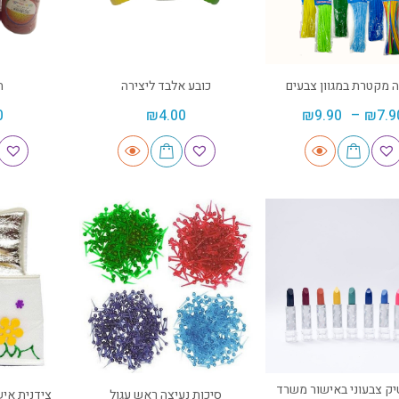
 מקטרת במגוון צבעים
כובע אלבד ליצירה
ח
0
₪
4.00
₪
9.90
–
₪
7.9
ק צבעוני באישור משרד
סיכות נעיצה ראש עגול
צידנית איש