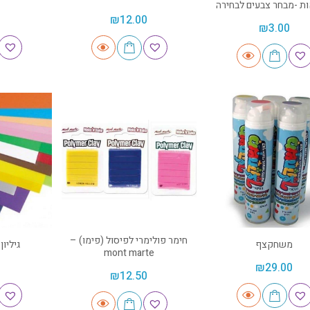
ת -מבחר צבעים לבחירה
₪
12.00
₪
3.00
חימר פולימרי לפיסול (פימו) –
משחקצף
גיליון מפ
mont marte
₪
29.00
₪
12.50