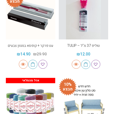
מבצע
טוליפ 37 מ"ל – TULIP
עט פרקר + קופסא במגוון צבעים
₪
14.90
₪
29.90
₪
12.00
אזל מהמלאי
10%
מבצע