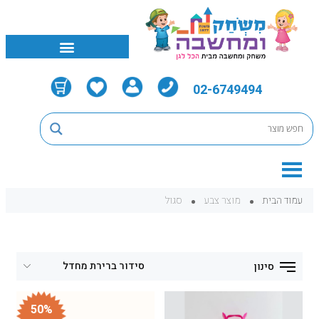
02-6749494
עמוד הבית
מוצר צבע
סגול
סינון
50%