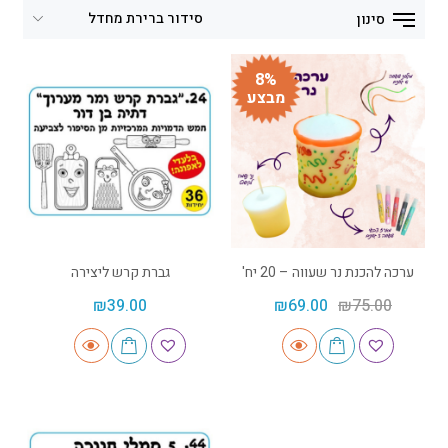
סינון
8%
מבצע
ערכה להכנת נר שעווה – 20 יח'
גברת קרש ליצירה
₪
39.00
₪
69.00
₪
75.00