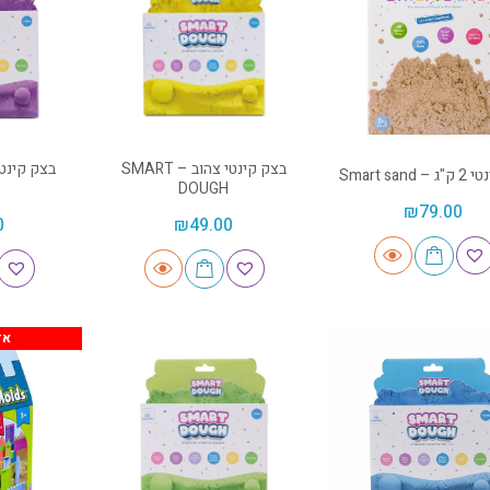
בצק קינטי צהוב – SMART
Smart sand
DOUGH
₪
79.00
0
₪
49.00
אז