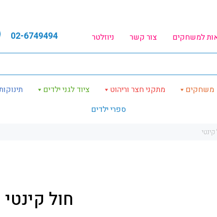
02-6749494
אות למשחקים
צור קשר
ניוזלטר
משחקים
מתקני חצר וריהוט
ציוד לגני ילדים
תינוקות
ספרי ילדים
קינטי
חול קינטי