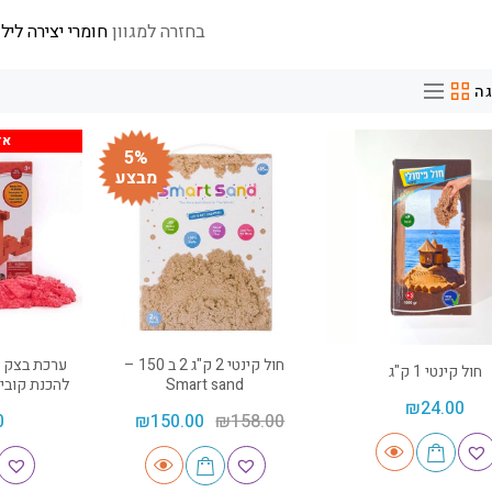
בחזרה למגוון
חומרי יצירה ליל
ה
אז
5%
מבצע
חול קינטי 2 ק"ג 2 ב 150 –
ערכת בצק ק
חול קינטי 1 ק"ג
Smart sand
להכנת קוביות לגו
₪
24.00
0
₪
150.00
₪
158.00