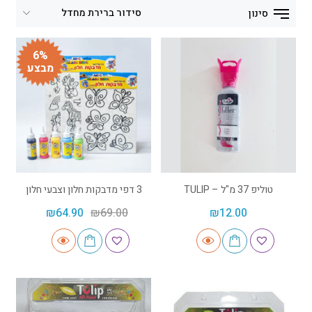
סינון
6%
מבצע
טוליפ 37 מ"ל – TULIP
3 דפי מדבקות חלון וצבעי חלון
₪
64.90
₪
69.00
₪
12.00