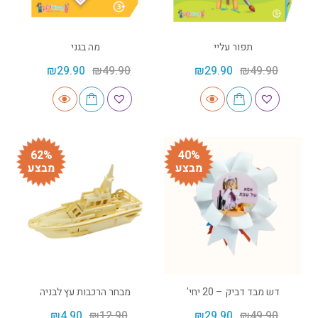
תפור עליי
מה בגני
₪
29.90
₪
49.90
₪
29.90
₪
49.90
62%
40%
מבצע
מבצע
דש מבד דביק – 20 יחי'
מבחר הרכבות עץ לבניה
₪
4.90
₪
12.90
₪
29.90
₪
49.90