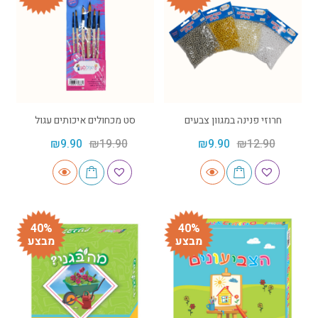
חרוזי פנינה במגוון צבעים
סט מכחולים איכותים עגול
₪
9.90
₪
19.90
₪
9.90
₪
12.90
40%
40%
מבצע
מבצע