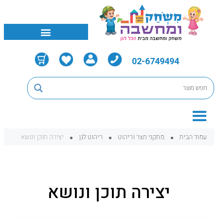
02-6749494
עמוד הבית
מתקני חצר וריהוט
ריהוט לגן
יצירה תוכן ונושא
יצירה תוכן ונושא