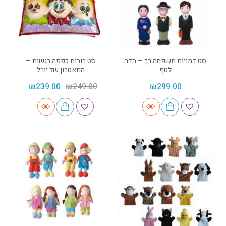
סט דמויות משפחה רך – הדר
סט בובות כפפה רגשות –
לטף
התאטרון של יובל
₪
239.00
₪
249.00
₪
299.00