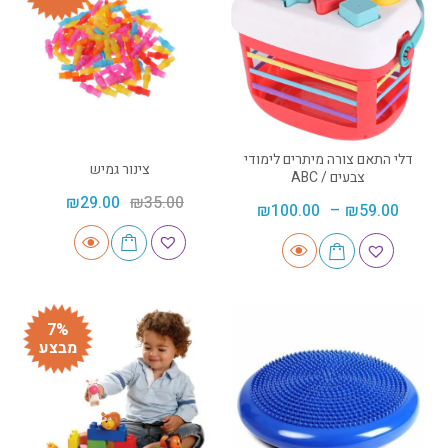
דלי התאם צורה מיתרים לימודי
צינור גמיש
צבעים / ABC
₪
29.00
₪
35.00
₪
100.00
–
₪
59.00
7%
מבצע