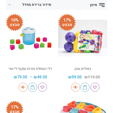
סינון
10%
17%
מבצע
מבצע
באולינג ענק
דלי השחלת צורות שקוף לי-גאי
₪
79.00
–
₪
49.00
₪
99.00
₪
119.00
17%
מבצע