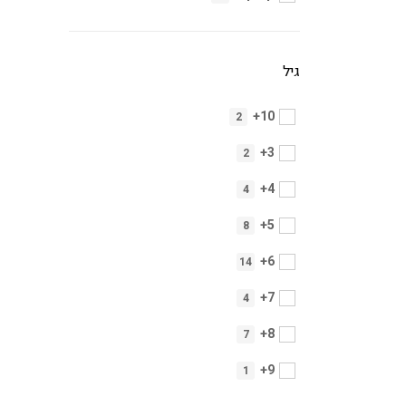
גיל
10+
2
3+
2
4+
4
5+
8
6+
14
7+
4
8+
7
9+
1