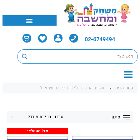
02-6749494
עמוד הבית
מוצרים המתויגים “יצירה ליום העצמאות”
סינון
אזל מהמלאי