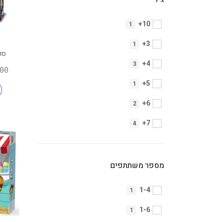
10+
1
3+
1
ספ
4+
3
.00
5+
1
6+
2
7+
4
מספר משתתפים
1-4
1
1-6
1