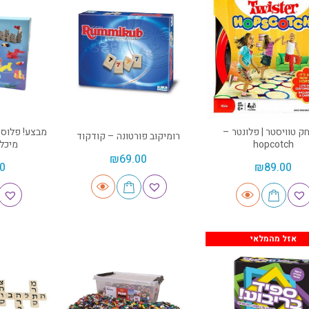
 טוויסטר | פלונטר –
רומיקוב פורטונה – קודקוד
hopcotch
מיכל
₪
69.00
0
₪
89.00
אזל מהמלאי