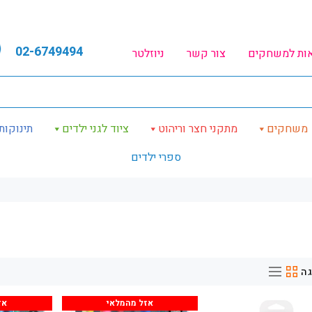
02-6749494
אות למשחקים
צור קשר
ניוזלטר
משחקים
מתקני חצר וריהוט
ציוד לגני ילדים
תינוקות
ספרי ילדים
ה
אזל מהמלאי
אז