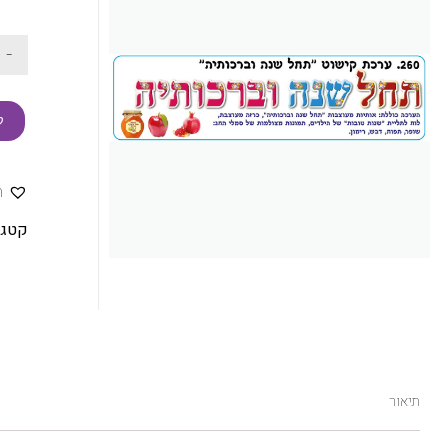
-
ק
ה
קטגו
תיאור