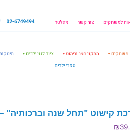
02-6749494
אות למשחקים
צור קשר
ניוזלטר
משחקים
מתקני חצר וריהוט
ציוד לגני ילדים
תינוקות
ספרי ילדים
כת קישוט "תחל שנה וברכותיה" –
₪
39