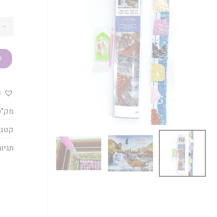
-
ק
ה
מק"ט
קטגו
תגיות