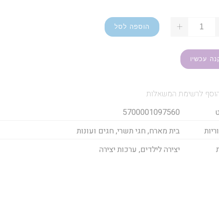
+
הוספה לסל
נה עכשיו
וסף לרשימת המשאלות
5700001097560
ריות
בית מארח
,
חגי תשרי
,
חגים ועונות
יצירה לילדים
,
ערכות יצירה