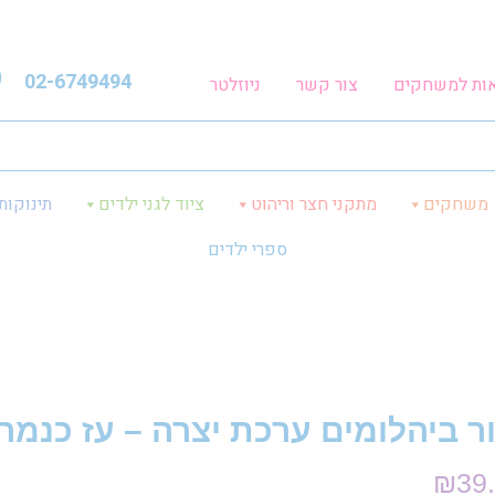
02-6749494
אות למשחקים
צור קשר
ניוזלטר
משחקים
מתקני חצר וריהוט
ציוד לגני ילדים
תינוקות
ספרי ילדים
ור ביהלומים ערכת יצרה – עז כנמר
₪
39