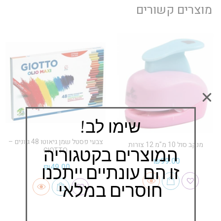
מוצרים קשורים
שימו לב!
צבעי פסטל שמן גיאוטו 48 גוונים –
מנקב סול 10 מ"מ 12 צורות
המוצרים בקטגוריה
GIOTTO
₪
99.00
זו הם עונתיים ייתכנו
₪
49.00
חוסרים במלאי