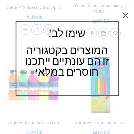
ע. קישוט והמחשה איילת מטיילת
ע. קישוט שלום כיתה א' – אפונה
– אפונה
₪
49.00
₪
44.00
שימו לב!
המוצרים בקטגוריה
זו הם עונתיים ייתכנו
חוסרים במלאי
עפרונות עבים זוהרם – אומגה
סט צבעי גואש זוהרים – אומגה
₪
29.00
₪
15.00