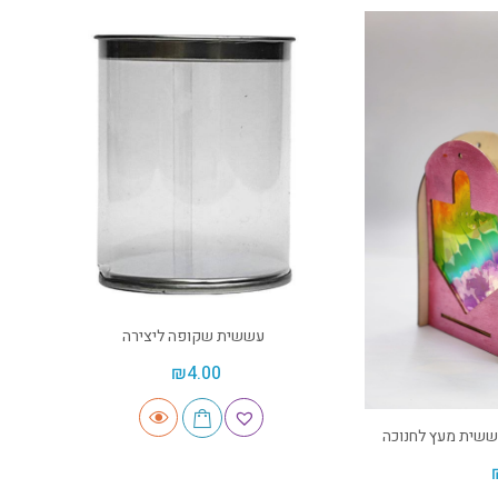
עששית שקופה ליצירה
₪
4.00
שית מעץ לחנוכה