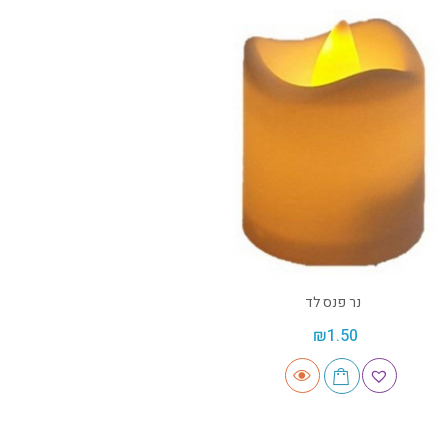
נר פנס לד
₪
1.50