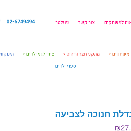
02-6749494
אות למשחקים
צור קשר
ניוזלטר
משחקים
מתקני חצר וריהוט
ציוד לגני ילדים
תינוקות
ספרי ילדים
דלת חנוכה לצביעה
₪
27