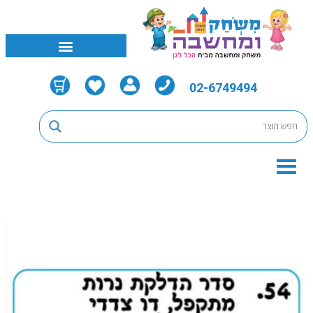
02-6749494