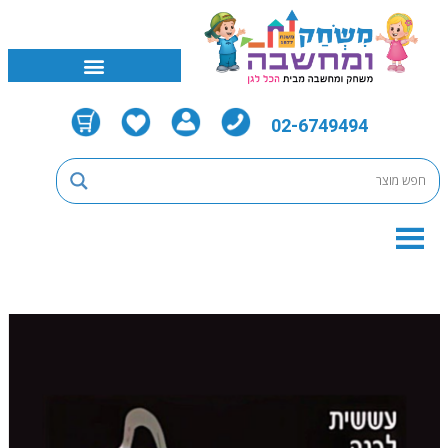
02-6749494