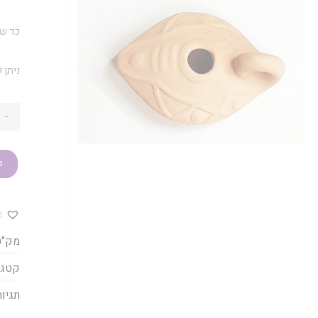
כד שמ
ניתן 
-
ק
ה
מק"ט
קטגו
תגיות