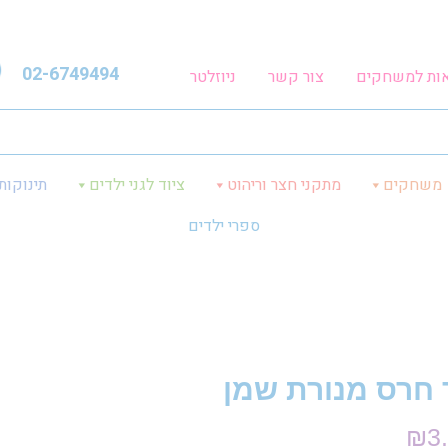
02-6749494
אות למשחקים
צור קשר
ניוזלטר
משחקים
מתקני חצר וריהוט
ציוד לגני ילדים
תינוקות
ספרי ילדים
 חרס מנורת שמן
₪
3