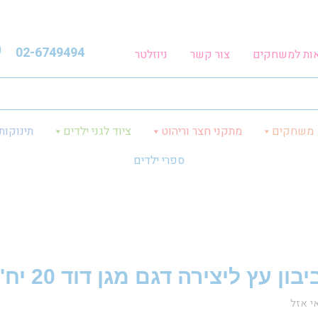
02-6749494
אות למשחקים
צור קשר
ניוזלטר
משחקים
מתקני חצר וריהוט
ציוד לגני ילדים
תינוקות
ספרי ילדים
בון עץ ליצירה דגם מגן דוד 20 יח'
י אזל