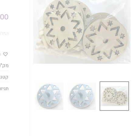
.00
המלאי
ה
מק"ט
קטגו
תגיות