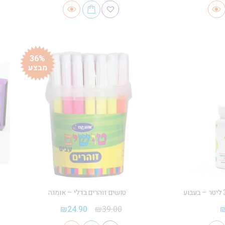
36%
מבצע
טושים זוהרים בדלי – אומגה
₪
24.90
₪
39.00