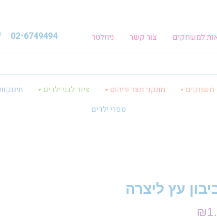
02-6749494
אות למשחקים
צור קשר
ניוזלטר
משחקים
מתקני חצר וריהוט
ציוד לגני ילדים
תינוקות
ספרי ילדים
יבון עץ ליצרה
₪
1