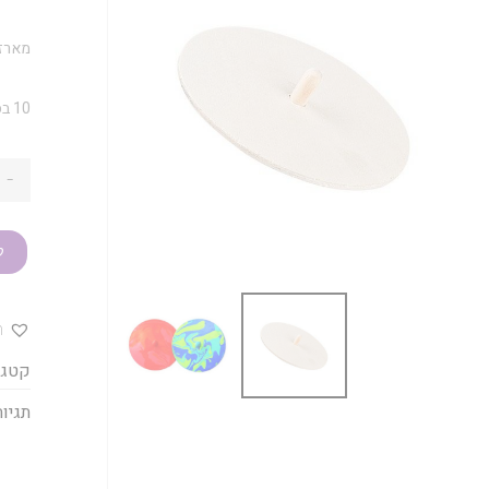
מארז 10 יח' סביבונים לצ
10 בסיסים + 10 פינים
-
ק
ה
קטגו
תגיות