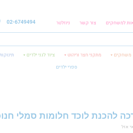
02-6749494
אות למשחקים
צור קשר
ניוזלטר
משחקים
מתקני חצר וריהוט
ציוד לגני ילדים
תינוקות
ספרי ילדים
כה להכנת לוכד חלומות סמלי חנוכ
י אזל