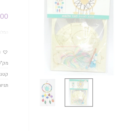
.00
המלאי
ה
מק"ט
קטגו
תגיות