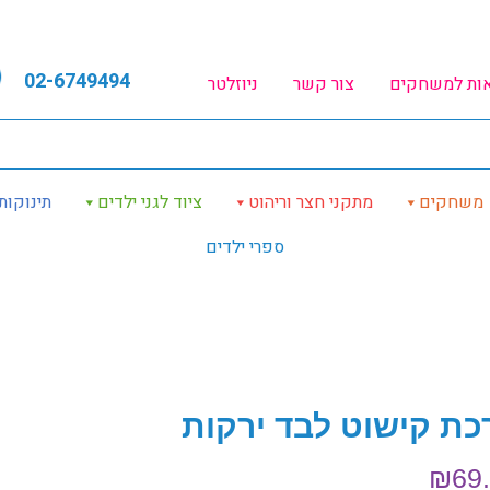
02-6749494
אות למשחקים
צור קשר
ניוזלטר
משחקים
מתקני חצר וריהוט
ציוד לגני ילדים
תינוקות
ספרי ילדים
כת קישוט לבד ירקות
₪
69