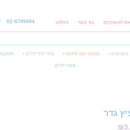
02-6749494
אות למשחקים
צור קשר
ניוזלטר
משחקים
מתקני חצר וריהוט
ציוד לגני ילדים
תינוקות
ספרי ילדים
יץ גדר
₪
3