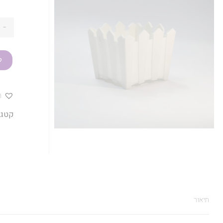
-
ק
ה
קטגו
תיאור