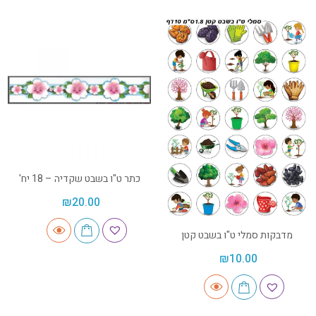
כתר ט"ו בשבט שקדיה – 18 יח'
₪
20.00
מדבקות סמלי ט"ו בשבט קטן
₪
10.00