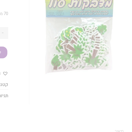
70 מדבקות רכות להדבקה ויצירה
-
ק
ה
קטגו
תגיות
תיאור