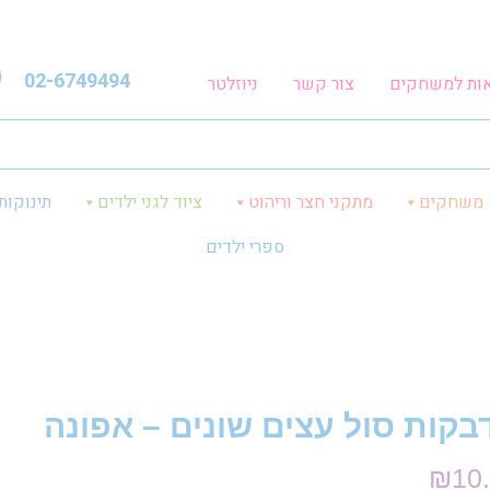
02-6749494
אות למשחקים
צור קשר
ניוזלטר
משחקים
מתקני חצר וריהוט
ציוד לגני ילדים
תינוקות
ספרי ילדים
בקות סול עצים שונים – אפונה
₪
10