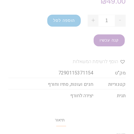
₪
49.00
+
-
הוספה לסל
קנה עכשיו
הוסף לרשימת המשאלות
מק"ט
7290115371154
קטגוריות
חגים ועונות
,
סתיו וחורף
תגית
יצירה לחורף
תיאור