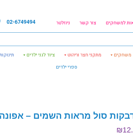
02-6749494
אות למשחקים
צור קשר
ניוזלטר
משחקים
מתקני חצר וריהוט
ציוד לגני ילדים
תינוקות
ספרי ילדים
בקות סול מראות השמים – אפונה
₪
12