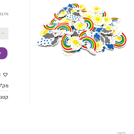
מדבקות
-
ק
ה
מק"ט
קטגו
תיאור