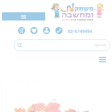
02-6749494