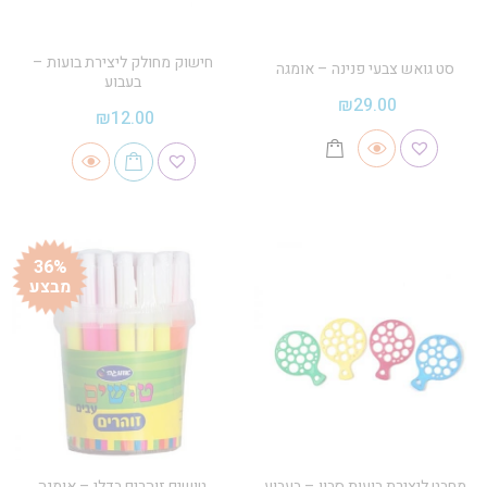
חישוק מחולק ליצירת בועות –
סט גואש צבעי פנינה – אומגה
בעבוע
₪
29.00
₪
12.00
36%
מבצע
מחבט ליצירת בועות סבון – בעבוע
טושים זוהרים בדלי – אומגה