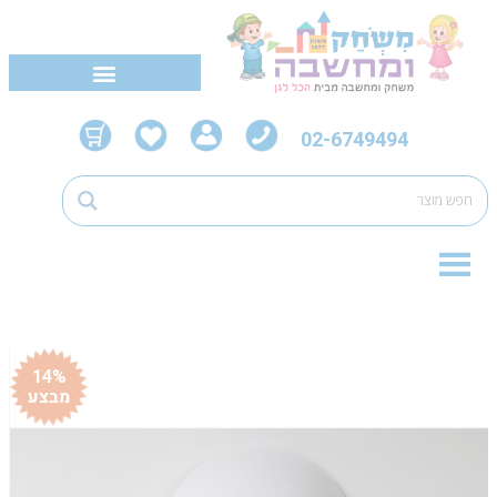
02-6749494
14%
מבצע