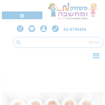
02-6749494