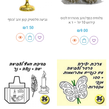
צלוחית כסף/זהב מהודרת לכוס
גביעה פלסטיק קטן זהב /כסף
קידוש 10 יח' – ד.א
₪
1.50
₪
9.00