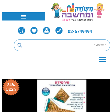
02-6749494
34%
מבצע