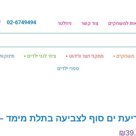
02-6749494
אות למשחקים
צור קשר
ניוזלטר
משחקים
מתקני חצר וריהוט
ציוד לגני ילדים
תינוקות
ספרי ילדים
עת ים סוף לצביעה בתלת מימד – תותים (
₪
39