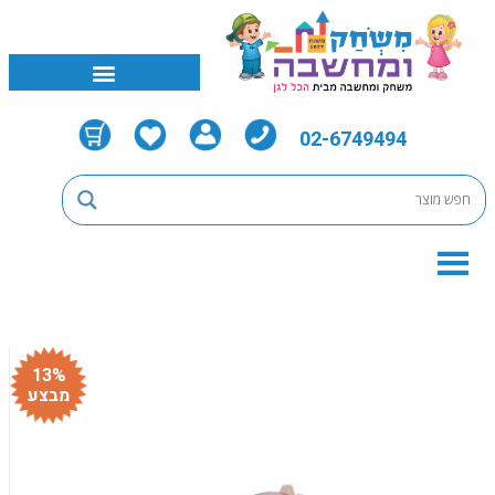
02-6749494
13%
מבצע