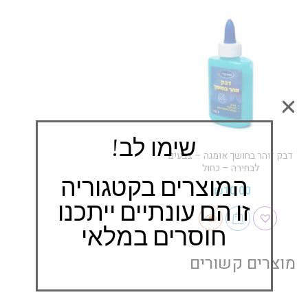
שימו לב!
דבק זוהר בחושך אומגה – צבעים
לבחירה – כחול
המוצרים בקטגוריה
₪
10.00
זו הם עונתיים ייתכנו
חוסרים במלאי
מוצרים קשורים