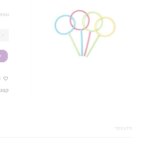
נהנים
-
ק
ה
קטגו
מידע נוסף