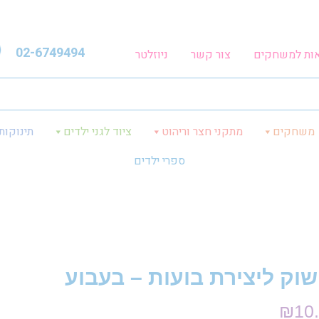
02-6749494
אות למשחקים
צור קשר
ניוזלטר
משחקים
מתקני חצר וריהוט
ציוד לגני ילדים
תינוקות
ספרי ילדים
שוק ליצירת בועות – בעבוע
₪
10