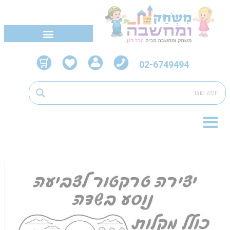
02-6749494