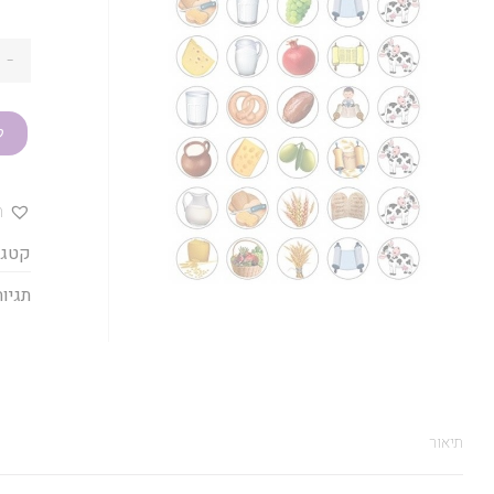
-
ק
ה
קטגו
תגיות
תיאור