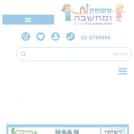
02-6749494