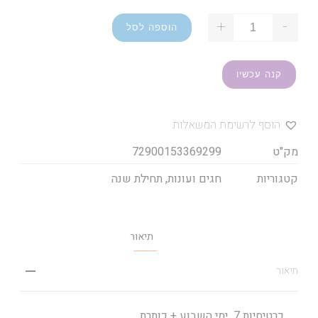
+
-
הוספה לסל
קנה עכשיו
הוסף לרשימת המשאלות
מק"ט
72900153369299
קטגוריות
חגים ועונות
,
תחילת שנה
תיאור
תיאור
כרטיסיות 7 ימי השבוע + כותרת