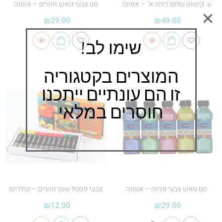
ע. קישוט שלום כיתה א' – אפונה
סט צבעי גואש זוהרים – אומגה
₪
29.00
₪
49.00
שימו לב!
המוצרים בקטגוריה
זו הם עונתיים ייתכנו
חוסרים במלאי
סט גואש צבעי פנינה – אומגה
צבעי פסטל שמן זוהרים – קולריטו
₪
12.00
₪
29.00