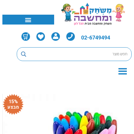
02-6749494
15%
מבצע