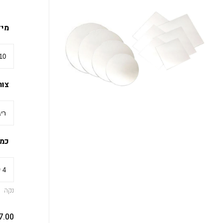
מי
צור
כמו
נקה
7.00