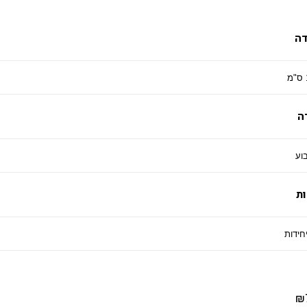
דה
ה
ת
₪