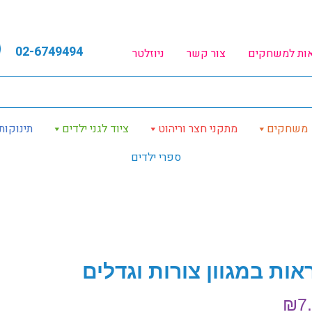
02-6749494
אות למשחקים
צור קשר
ניוזלטר
משחקים
מתקני חצר וריהוט
ציוד לגני ילדים
תינוקות
ספרי ילדים
אות במגוון צורות וגדלים
₪
7