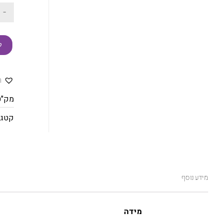
-
ק
ה
מק"ט
קטגו
מידע נוסף
מידה