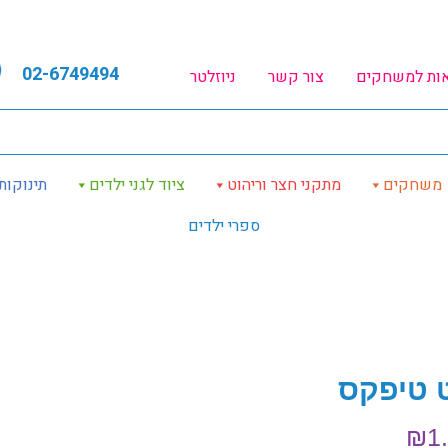
02-6749494
אות למשחקים
צור קשר
ניוזלטר
משחקים
מתקני חצר וריהוט
ציוד לגני ילדים
תינוקות
ספרי ילדים
 טיפקס
₪
1