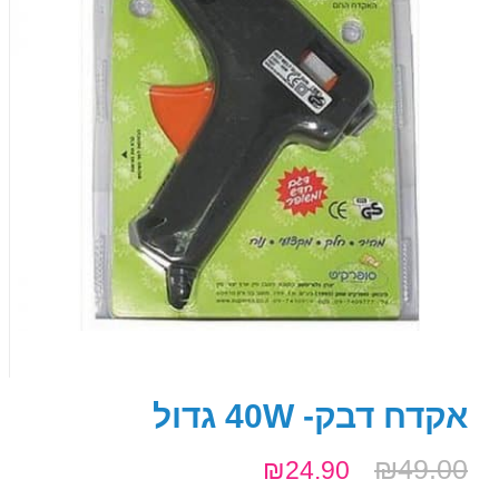
אקדח דבק- 40W גדול
₪
49.00
₪
24.90