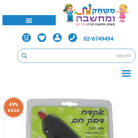
02-6749494
49%
מבצע