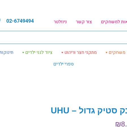
02-6749494
אות למשחקים
צור קשר
ניוזלטר
משחקים
מתקני חצר וריהוט
ציוד לגני ילדים
תינוקות
ספרי ילדים
 סטיק גדול – UHU
₪
8