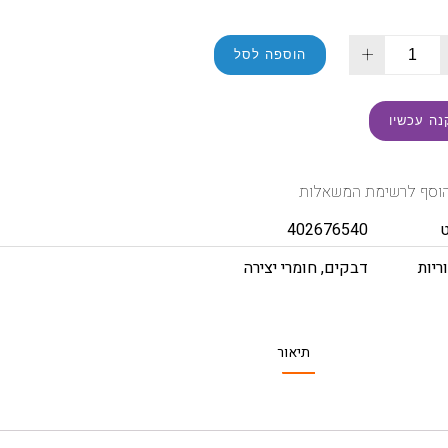
+
הוספה לסל
נה עכשיו
וסף לרשימת המשאלות
402676540
ריות
דבקים
,
חומרי יצירה
תיאור