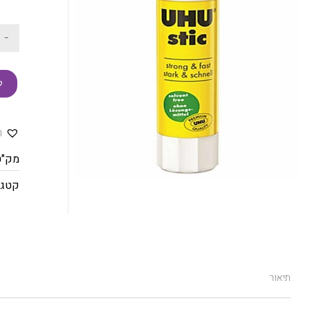
-
ק
ה
מק"ט
קטגו
תיאור